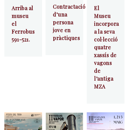
Contractació
Arriba al
El
d’una
museu
Museu
persona
el
incorpora
jove en
Ferrobus
a la seva
pràctiques
591-521.
col·lecció
quatre
xassís de
vagons
de
l’antiga
MZA