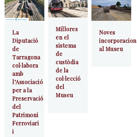
Millores
La
Noves
en el
Diputació
incorporacion
sistema
de
al Museu
de
Tarragona
custòdia
col·labora
de la
amb
col·lecció
l’Associació
del
per a la
Museu
Preservació
del
Patrimoni
Ferroviari
i