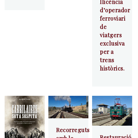
llicència
d’operador
ferroviari
de
viatgers
exclusiva
per a
trens
històrics.
Recorreguts
Restauració