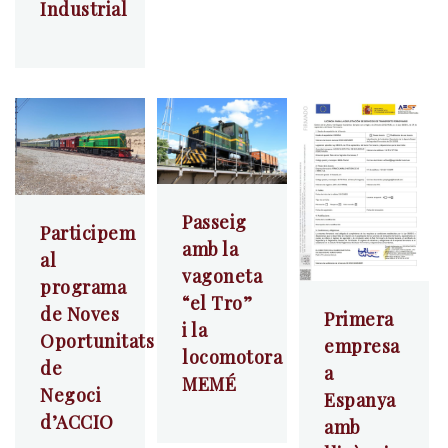
Industrial
Passeig
Participem
amb la
al
vagoneta
programa
“el Tro”
de Noves
Primera
i la
Oportunitats
empresa
locomotora
de
a
MEMÉ
Negoci
Espanya
d’ACCIO
amb