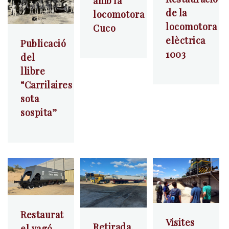
amb la
de la
locomotora
locomotora
Cuco
elèctrica
Publicació
1003
del
llibre
“Carrilaires
sota
sospita”
Restaurat
Visites
Retirada,
el vagó