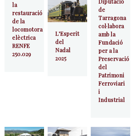
Diputació
la
de
restauració
Tarragona
de la
col·labora
locomotora
L’Esperit
amb la
elèctrica
del
Fundació
RENFE
Nadal
per a la
250.029
2025
Preservació
del
Patrimoni
Ferroviari
i
Industrial