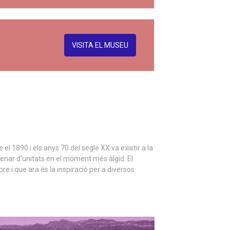
VISITA EL MUSEU
el 1890 i els anys 70 del segle XX va existir a la
ntenar d’unitats en el moment més àlgid. El
 i que ara és la inspiració per a diversos